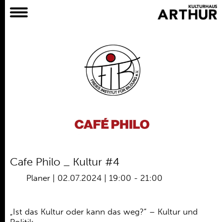
Planer
Alles
Konzert
Film
Bühne
Workshop
Kreativangebote
Archiv
Aktuelles
Cafe Philo _ Kultur #4
Projekte
Planer
|
02.07.2024 | 19:00
-
21:00
Verein
Praktikum /
„Ist das Kultur oder kann das weg?“ – Kultur und
Bundesfreiwilligendienst /