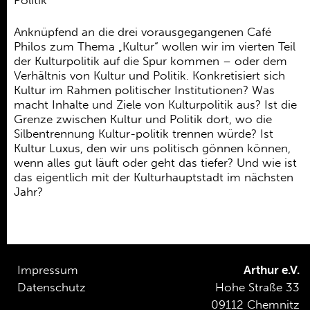
Politik
Ehrenamt
Kooperationen
Anknüpfend an die drei vorausgegangenen Café
Philos zum Thema „Kultur“ wollen wir im vierten Teil
Förderer
der Kulturpolitik auf die Spur kommen – oder dem
Verhältnis von Kultur und Politik. Konkretisiert sich
Kontakt
Kultur im Rahmen politischer Institutionen? Was
macht Inhalte und Ziele von Kulturpolitik aus? Ist die
Grenze zwischen Kultur und Politik dort, wo die
Silbentrennung Kultur-politik trennen würde? Ist
Kultur Luxus, den wir uns politisch gönnen können,
wenn alles gut läuft oder geht das tiefer? Und wie ist
das eigentlich mit der Kulturhauptstadt im nächsten
Jahr?
Impressum
Arthur e.V.
Datenschutz
Hohe Straße 33
09112 Chemnitz