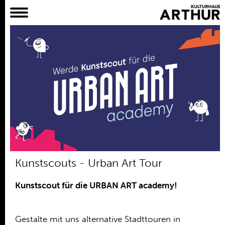
Planer
Alles
Konzert
Film
Bühne
Workshop
Kreativangebote
Archiv
Aktuelles
Kunstscouts - Urban Art Tour
Projekte
Arschbombe Open Air
Kunstscout für die URBAN ART academy!
Ferienmitspielgeschichten
Keramik-Werkstatt
Kinder- und Jugendtheatergruppen
Gestalte mit uns alternative Stadttouren in
Bratapfelgeschichten