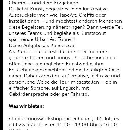
Chemnitz und dem Erzgebirge
Familientheatervorstellungen
Du liebst Kunst, begeisterst dich für kreative
Jugentheatergruppen
Ausdrucksformen wie TapeArt, Graffiti oder
Kindertheatergruppen
Installationen – und möchtest anderen Menschen
Kulturfestival Walpurgisnacht
diese Begeisterung näherbringen? Dann werde Teil
Menschenrechtsbildung
unseres Teams und begleite als Kunstscout
Nichts Galerie
spannende Urban Art Touren!
Offenes Arthur
Deine Aufgabe als Kunstscout
PERSPEKTIVEN
Als Kunstscout leitest du eine oder mehrere
Showtalks
geführte Touren und bringst Besucher:innen die
Rademann lädt ein ...
öffentliche zugänglichen Kunstwerke, ihre
Titten, Thesen, Temperamente
Entstehungsgeschichten und die beteiligten Orte
Wall Of Femme
näher. Dabei kannst du auf kreative, inklusive und
Urban Art Academy
persönliche Weise die Tour mitgestalten – ob in
einfacher Sprache, auf Englisch, mit
Kunstscouts - Urban Art Tour
Gebärdensprache oder per Fahrrad.
Urban Art Base
Urban Art Mobil
Was wir bieten:
Workshops
Wortsalon - Creative Writing
• Einführungsworkshop mit Schulung: 17. Juli, es
Angebot
gibt zwei Zeitfenster: 11:00 - 13:00 Uhr & 16:00 -