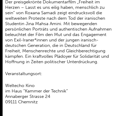
Ehrenamt
Der preisgekrönte Dokumentarfilm „Freiheit im
Herzen – Lasst es uns eilig haben, menschlich zu
Kooperationen
sein“ von Roxana Samadi zeigt eindrucksvoll die
weltweiten Proteste nach dem Tod der iranischen
Förderer
Studentin Jina Mahsa Amini. Mit bewegenden
persönlichen Porträts und authentischen Aufnahmen
Kontakt
beleuchtet der Film den Mut und das Engagement
von Exil-Iraner*innen und der jungen iranisch-
deutschen Generation, die in Deutschland für
Freiheit, Menschenrechte und Gleichberechtigung
kämpfen. Ein kraftvolles Plädoyer für Solidarität und
Hoffnung in Zeiten politischer Unterdrückung.
Veranstaltungsort:
Weltecho Kino
im Haus “Kammer der Technik”
Annaberger Strasse 24
09111 Chemnitz