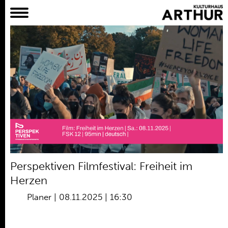
Planer
Alles
Konzert
Film
Bühne
Workshop
Kreativangebote
Archiv
Aktuelles
Perspektiven Filmfestival: Freiheit im
Projekte
Herzen
Verein
Planer
|
08.11.2025 | 16:30
Praktikum /
Bundesfreiwilligendienst /