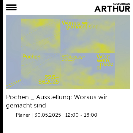
Planer
Alles
Konzert
Film
Bühne
Workshop
Kreativangebote
Archiv
Aktuelles
Pochen _ Ausstellung: Woraus wir
Projekte
gemacht sind
Verein
Planer
|
30.05.2025 | 12:00
-
18:00
Praktikum /
Bundesfreiwilligendienst /