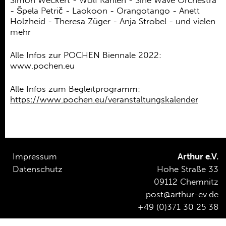
Simon Weckert - Wolf Kahlen - Sine Wave Orchestra
- Špela Petrič - Laokoon - Orangotango - Anett
Holzheid - Theresa Züger - Anja Strobel - und vielen
mehr
Alle Infos zur POCHEN Biennale 2022:
www.pochen.eu
Alle Infos zum Begleitprogramm:
https://www.pochen.eu/veranstaltungskalender
Impressum
Arthur e.V.
Datenschutz
Hohe Straße 33
09112 Chemnitz
post@arthur-ev.de
+49 (0)371 30 25 38