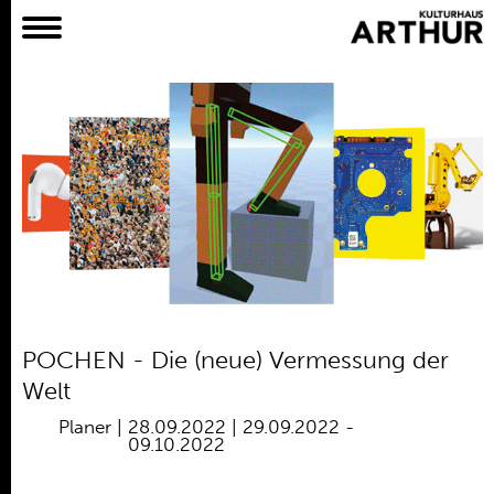
Planer
Alles
Konzert
Film
Bühne
Workshop
Kreativangebote
Archiv
Aktuelles
POCHEN - Die (neue) Vermessung der
Projekte
Welt
Verein
Planer
|
28.09.2022 | 29.09.2022
-
09.10.2022
Praktikum /
Bundesfreiwilligendienst /