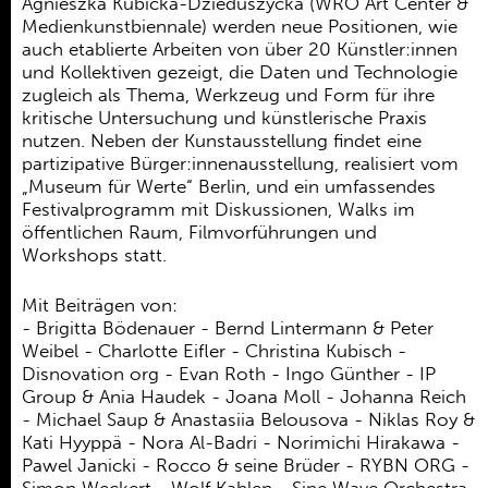
Agnieszka Kubicka-Dzieduszycka (WRO Art Center &
Medienkunstbiennale) werden neue Positionen, wie
auch etablierte Arbeiten von über 20 Künstler:innen
und Kollektiven gezeigt, die Daten und Technologie
zugleich als Thema, Werkzeug und Form für ihre
kritische Untersuchung und künstlerische Praxis
nutzen. Neben der Kunstausstellung findet eine
partizipative Bürger:innenausstellung, realisiert vom
„Museum für Werte“ Berlin, und ein umfassendes
Festivalprogramm mit Diskussionen, Walks im
öffentlichen Raum, Filmvorführungen und
Workshops statt.
Mit Beiträgen von:
- Brigitta Bödenauer - Bernd Lintermann & Peter
Weibel - Charlotte Eifler - Christina Kubisch -
Disnovation org - Evan Roth - Ingo Günther - IP
Group & Ania Haudek - Joana Moll - Johanna Reich
- Michael Saup & Anastasiia Belousova - Niklas Roy &
Kati Hyyppä - Nora Al-Badri - Norimichi Hirakawa -
Pawel Janicki - Rocco & seine Brüder - RYBN ORG -