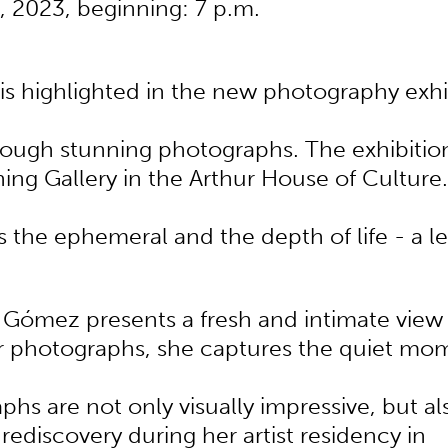
, 2023, beginning: 7 p.m.
 is highlighted in the new photography ex
hrough stunning photographs. The exhibiti
ing Gallery in the Arthur House of Culture.
the ephemeral and the depth of life - a lei
Gómez presents a fresh and intimate view
r photographs, she captures the quiet mom
hs are not only visually impressive, but als
ediscovery during her artist residency in