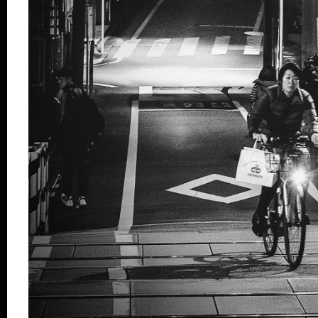
Verein
Praktikum /
Bundesfreiwilligendienst /
Ehrenamt
Kooperationen
Förderer
Kontakt