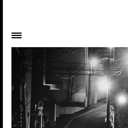
Planer
Alles
Konzert
Film
Bühne
Workshop
Kreativangebote
Archiv
Aktuelles
Projekte