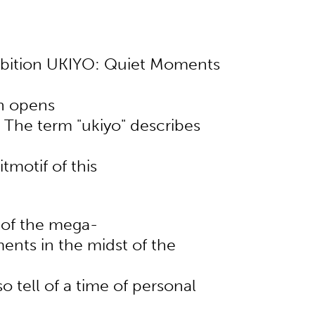
hibition UKIYO: Quiet Moments
on opens
 The term "ukiyo" describes
tmotif of this
 of the mega-
ents in the midst of the
o tell of a time of personal