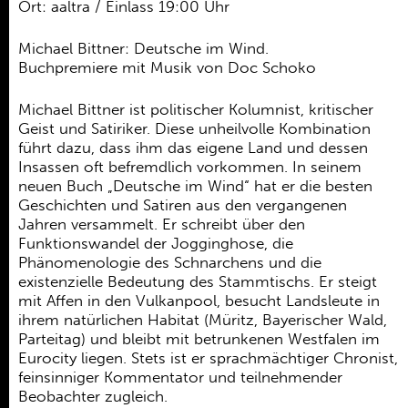
Ehrenamt
Ort: aaltra / Einlass 19:00 Uhr
Kooperationen
Michael Bittner: Deutsche im Wind.
Buchpremiere mit Musik von Doc Schoko
Förderer
Michael Bittner ist politischer Kolumnist, kritischer
Kontakt
Geist und Satiriker. Diese unheilvolle Kombination
führt dazu, dass ihm das eigene Land und dessen
Insassen oft befremdlich vorkommen. In seinem
neuen Buch „Deutsche im Wind“ hat er die besten
Geschichten und Satiren aus den vergangenen
Jahren versammelt. Er schreibt über den
Funktionswandel der Jogginghose, die
Phänomenologie des Schnarchens und die
existenzielle Bedeutung des Stammtischs. Er steigt
mit Affen in den Vulkanpool, besucht Landsleute in
ihrem natürlichen Habitat (Müritz, Bayerischer Wald,
Parteitag) und bleibt mit betrunkenen Westfalen im
Eurocity liegen. Stets ist er sprachmächtiger Chronist,
feinsinniger Kommentator und teilnehmender
Beobachter zugleich.