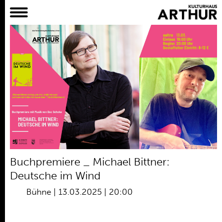
Planer
Alles
Konzert
Film
Bühne
Workshop
Kreativangebote
Archiv
Aktuelles
Buchpremiere _ Michael Bittner:
Projekte
Deutsche im Wind
Verein
Bühne
|
13.03.2025 | 20:00
Praktikum /
Bundesfreiwilligendienst /