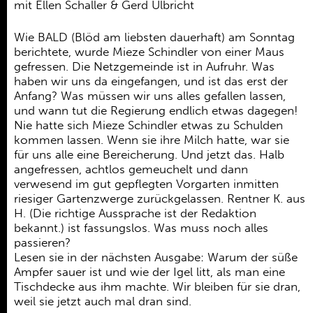
Ehrenamt
mit Ellen Schaller & Gerd Ulbricht
Kooperationen
Wie BALD (Blöd am liebsten dauerhaft) am Sonntag
berichtete, wurde Mieze Schindler von einer Maus
Förderer
gefressen. Die Netzgemeinde ist in Aufruhr. Was
haben wir uns da eingefangen, und ist das erst der
Kontakt
Anfang? Was müssen wir uns alles gefallen lassen,
und wann tut die Regierung endlich etwas dagegen!
Nie hatte sich Mieze Schindler etwas zu Schulden
kommen lassen. Wenn sie ihre Milch hatte, war sie
für uns alle eine Bereicherung. Und jetzt das. Halb
angefressen, achtlos gemeuchelt und dann
verwesend im gut gepflegten Vorgarten inmitten
riesiger Gartenzwerge zurückgelassen. Rentner K. aus
H. (Die richtige Aussprache ist der Redaktion
bekannt.) ist fassungslos. Was muss noch alles
passieren?
Lesen sie in der nächsten Ausgabe: Warum der süße
Ampfer sauer ist und wie der Igel litt, als man eine
Tischdecke aus ihm machte. Wir bleiben für sie dran,
weil sie jetzt auch mal dran sind.