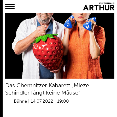
Planer
Alles
Konzert
Film
Bühne
Workshop
Kreativangebote
Archiv
Aktuelles
Das Chemnitzer Kabarett „Mieze
Projekte
Schindler fängt keine Mäuse“
Verein
Bühne
|
14.07.2022 | 19:00
Praktikum /
Bundesfreiwilligendienst /