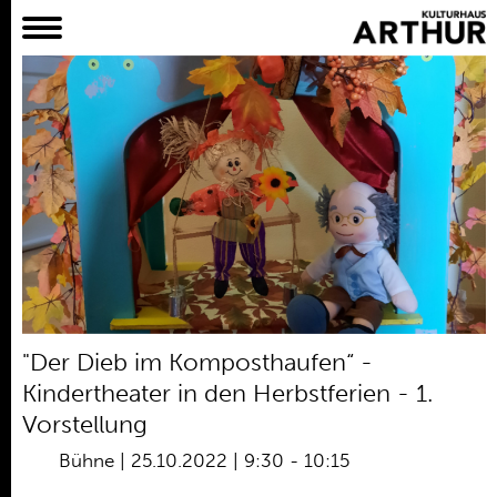
Planer
Alles
Konzert
Film
Bühne
Workshop
Kreativangebote
Archiv
Aktuelles
"Der Dieb im Komposthaufen“ -
Projekte
Kindertheater in den Herbstferien - 1.
Verein
Vorstellung
Praktikum /
Bühne
|
25.10.2022 | 9:30
-
10:15
Bundesfreiwilligendienst /