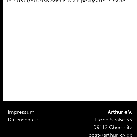
Tel.: 0371/302538 oder E-Mail:
post@arthur-ev.de
Impressum
Arthur e.V.
Datenschutz
Hohe Straße 33
09112 Chemnitz
post@arthur-ev.de