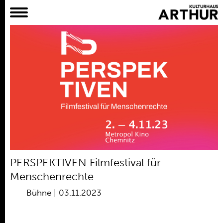
Planer
Alles
Konzert
Film
Bühne
Workshop
Kreativangebote
Archiv
Aktuelles
PERSPEKTIVEN Filmfestival für
Projekte
Menschenrechte
Verein
Bühne
|
03.11.2023
Praktikum /
Bundesfreiwilligendienst /