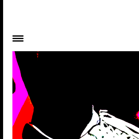
Planer
Alles
Konzert
Film
Bühne
Workshop
Kreativangebote
Archiv
Aktuelles
Projekte