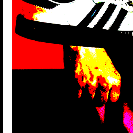
Verein
Praktikum /
Bundesfreiwilligendienst /
Ehrenamt
Kooperationen
Förderer
Kontakt