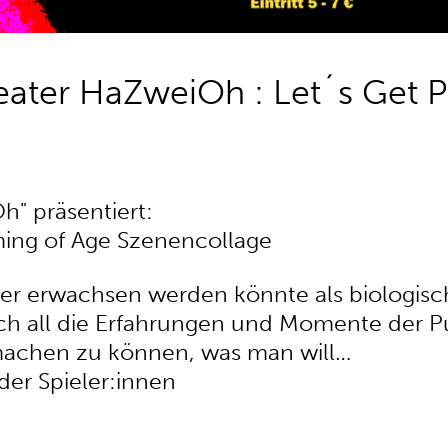
ater HaZweiOh : Let´s Get P
" präsentiert:
ming of Age Szenencollage
er erwachsen werden könnte als biologisc
urch all die Erfahrungen und Momente der 
machen zu können, was man will…
der Spieler:innen