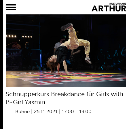
Planer
Alles
Konzert
Film
Bühne
Workshop
Kreativangebote
Archiv
Aktuelles
Schnupperkurs Breakdance für Girls with
Projekte
B-Girl Yasmin
Verein
Bühne
|
25.11.2021 | 17.00
-
19.00
Praktikum /
Bundesfreiwilligendienst /