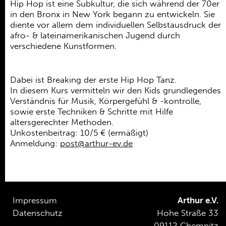
Ehrenamt
Hip Hop ist eine Subkultur, die sich während der 70er
in den Bronx in New York begann zu entwickeln. Sie
Kooperationen
diente vor allem dem individuellen Selbstausdruck der
afro- & lateinamerikanischen Jugend durch
Förderer
verschiedene Kunstformen.
Kontakt
Dabei ist Breaking der erste Hip Hop Tanz.
In diesem Kurs vermitteln wir den Kids grundlegendes
Verständnis für Musik, Körpergefühl & -kontrolle,
sowie erste Techniken & Schritte mit Hilfe
altersgerechter Methoden.
Unkostenbeitrag: 10/5 € (ermäßigt)
Anmeldung:
post@arthur-ev.de
Impressum
Arthur e.V.
Datenschutz
Hohe Straße 33
09112 Chemnitz