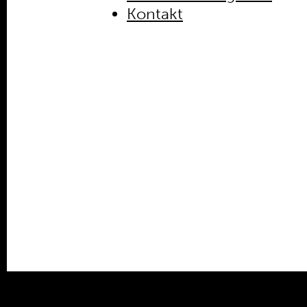
Kontakt
Verein
Praktikum /
Bundesfreiwilligendienst /
Ehrenamt
Kooperationen
Förderer
Kontakt