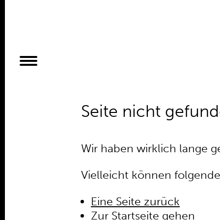
Planer
Alles
Konzert
Film
Seite nicht gefun
Bühne
Workshop
Kreativangebote
Wir haben wirklich lange ge
Archiv
Vielleicht können folgende
Aktuelles
Eine Seite zurück
Projekte
Zur Startseite gehen