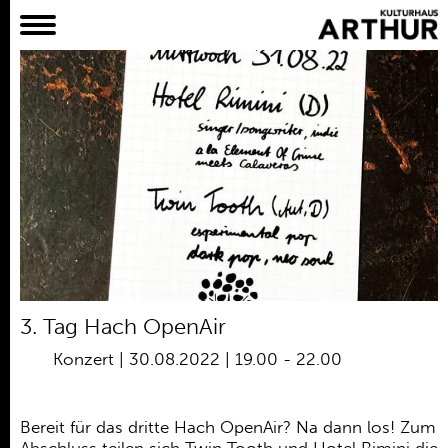
Planer
Alles
Konzert
Film
Bühne
Workshop
Kreativangebote
Archiv
Aktuelles
3. Tag Hach OpenAir
Projekte
Konzert
|
30.08.2022 | 19.00
-
22.00
Verein
Praktikum /
Bereit für das dritte Hach OpenAir? Na dann los! Zum
Bundesfreiwilligendienst /