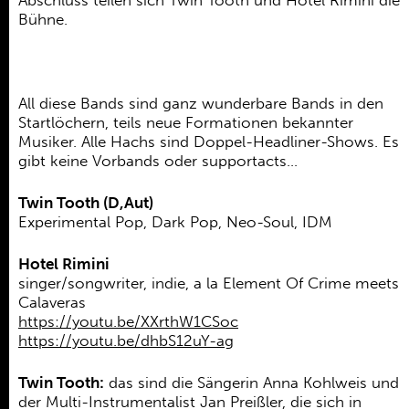
Abschluss teilen sich Twin Tooth und Hotel Rimini die
Ehrenamt
Bühne.
Kooperationen
Förderer
All diese Bands sind ganz wunderbare Bands in den
Kontakt
Startlöchern, teils neue Formationen bekannter
Musiker. Alle Hachs sind Doppel-Headliner-Shows. Es
gibt keine Vorbands oder supportacts…
Twin Tooth (D,Aut)
Experimental Pop, Dark Pop, Neo-Soul, IDM
Hotel Rimini
singer/songwriter, indie, a la Element Of Crime meets
Calaveras
https://youtu.be/XXrthW1CSoc
https://youtu.be/dhbS12uY-ag
Twin Tooth:
das sind die Sängerin Anna Kohlweis und
der Multi-Instrumentalist Jan Preißler, die sich in