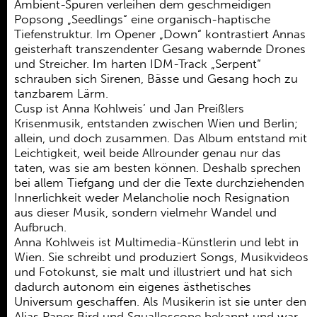
Ambient-Spuren verleihen dem geschmeidigen
Popsong „Seedlings“ eine organisch-haptische
Tiefenstruktur. Im Opener „Down“ kontrastiert Annas
geisterhaft transzendenter Gesang wabernde Drones
und Streicher. Im harten IDM-Track „Serpent“
schrauben sich Sirenen, Bässe und Gesang hoch zu
tanzbarem Lärm.
Cusp ist Anna Kohlweis’ und Jan Preißlers
Krisenmusik, entstanden zwischen Wien und Berlin;
allein, und doch zusammen. Das Album entstand mit
Leichtigkeit, weil beide Allrounder genau nur das
taten, was sie am besten können. Deshalb sprechen
bei allem Tiefgang und der die Texte durchziehenden
Innerlichkeit weder Melancholie noch Resignation
aus dieser Musik, sondern vielmehr Wandel und
Aufbruch.
Anna Kohlweis ist Multimedia-Künstlerin und lebt in
Wien. Sie schreibt und produziert Songs, Musikvideos
und Fotokunst, sie malt und illustriert und hat sich
dadurch autonom ein eigenes ästhetisches
Universum geschaffen. Als Musikerin ist sie unter den
Alias Paper Bird und Squalloscope bekannt und war