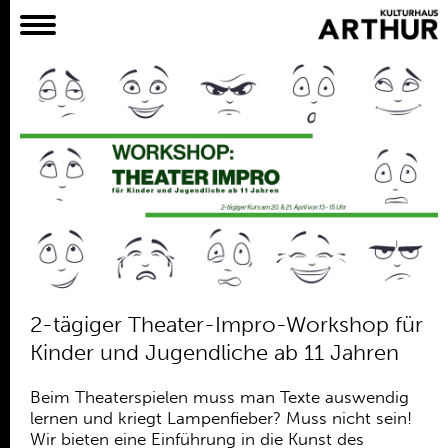
Planer
Alles
Konzert
Film
Bühne
Workshop
Kreativangebote
Archiv
Aktuelles
2-tägiger Theater-Impro-Workshop für
Projekte
Kinder und Jugendliche ab 11 Jahren
Verein
Beim Theaterspielen muss man Texte auswendig
Praktikum /
lernen und kriegt Lampenfieber? Muss nicht sein!
Bundesfreiwilligendienst /
Wir bieten eine Einführung in die Kunst des