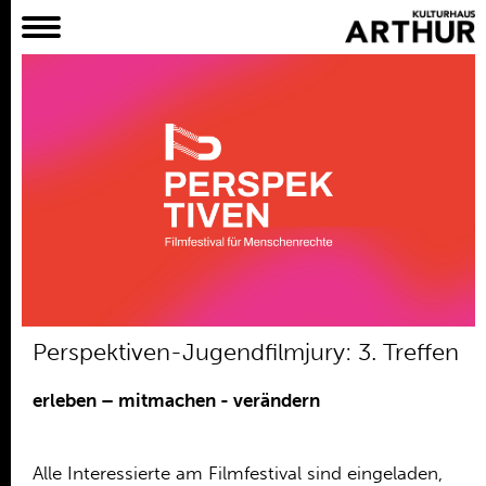
Planer
Alles
Konzert
Film
Bühne
Workshop
Kreativangebote
Archiv
Aktuelles
Perspektiven-Jugendfilmjury: 3. Treffen
Projekte
Verein
erleben – mitmachen - verändern
Praktikum /
Bundesfreiwilligendienst /
Alle Interessierte am Filmfestival sind eingeladen,